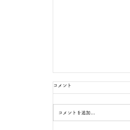
日本橋架橋100周年祭
コメント
2011.10.30日本橋架橋100周年祭
で 3.11東北大震災の、まさに被
災地から来られました。
コメントを追加…